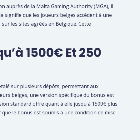
on auprès de la Malta Gaming Authority (MGA), il
a signifie que les joueurs belges accèdent à une
 sur les sites agréés en Belgique. Cette
qu’à 1500€ Et 250
étalé sur plusieurs dépôts, permettant aux
eurs belges, une version spécifique du bonus est
ion standard offre quant à elle jusqu'à 1500€ plus
r que le bonus est soumis à une condition de mise