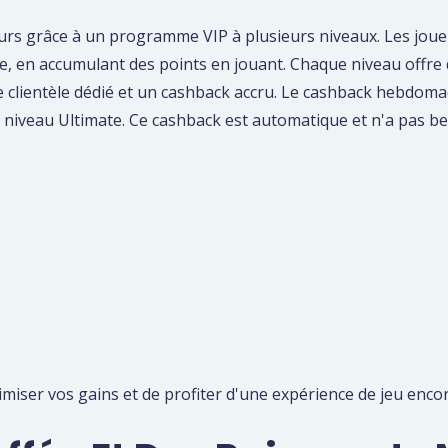
ueurs grâce à un programme VIP à plusieurs niveaux. Les jou
te, en accumulant des points en jouant. Chaque niveau offre 
ce clientèle dédié et un cashback accru. Le cashback hebdom
 niveau Ultimate. Ce cashback est automatique et n'a pas be
ser vos gains et de profiter d'une expérience de jeu encore