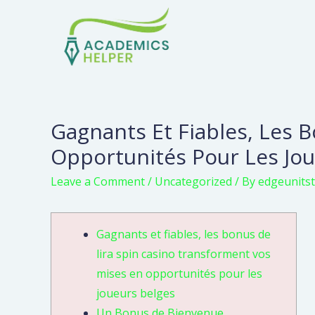
Gagnants Et Fiables, Les 
Opportunités Pour Les Jou
Leave a Comment
/
Uncategorized
/ By
edgeunits
Gagnants et fiables, les bonus de
lira spin casino transforment vos
mises en opportunités pour les
joueurs belges
Un Bonus de Bienvenue