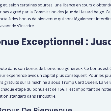
et, selon certaines sources, une licence en cours d'obtenti
t pas agréé par la Commission des Jeux de Hasard belge. Cel
 porte à des bonus de bienvenue qui sont légalement interdits
vant de s'inscrire.
nue Exceptionnel : Jus
ns doute dans son bonus de bienvenue généreux. Ce bonus est 
ur expérience avec un capital plus conséquent. Pour les jou
s gratuits sur la machine à sous Trump Card Queen. La vers
chaque étape du bonus est de 15€. Il est important de note
tion standard dans l'industrie.
u Bonus De Bienvenue