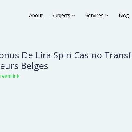
About
Subjects
Services
Blog
Bonus De Lira Spin Casino Tran
eurs Belges
treamlink